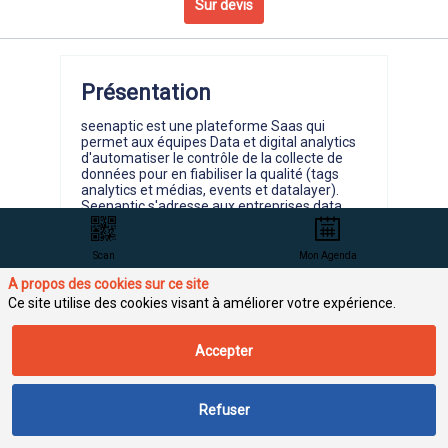
Sur devis
Présentation
seenaptic est une plateforme Saas qui
permet aux équipes Data et digital analytics
d'automatiser le contrôle de la collecte de
données pour en fiabiliser la qualité (tags
analytics et médias, events et datalayer).
Seenaptic s'adresse aux entreprises data
driven, pour lesquelles la fiabilité de la data
est stratégique. Nos clients utilisent
seenaptic pour gagner du temps et de
Scan
Mon Agenda
l'efficacité grâce à des contrôles automatisés
A propos des cookies sur ce site
et exhaustifs des plans de taggage et
assurer leur conformité RGPD en matière de
Ce site utilise des cookies visant à améliorer votre expérience.
Tag Management.
Accepter
Refuser
Points forts