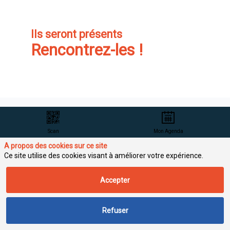
Ils seront présents
Rencontrez-les !
Scan
Mon Agenda
Conditions générales de participation
A propos des cookies sur ce site
Ce site utilise des cookies visant à améliorer votre expérience.
Accepter
Avec 660 sociétés
Média
adhérentes, soit plus
de 110 000
Refuser
professionnels
actifs, l’EBG