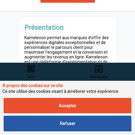
Présentation
Kameleoon permet aux marques d’offrir des
expériences digitales exceptionnelles et de
personnaliser le parcours client pour
maximiser l’engagement et la conversion et
augmenter les revenus en ligne. Kameleoon
est une plateforme d’expérimentation et de
personnalisation IA web et full stack qui aide
les directions produit et les marketers à
adapter rapidement et automatiquement
Scan
Mon Agenda
leur site web - et plus généralement toute
A propos des cookies sur ce site
leur expérience en ligne - aux attentes et aux
Ce site utilise des cookies visant à améliorer votre expérience.
Activités principales
Accepter
Editeur de logiciel
Refuser
Problématiques adressées