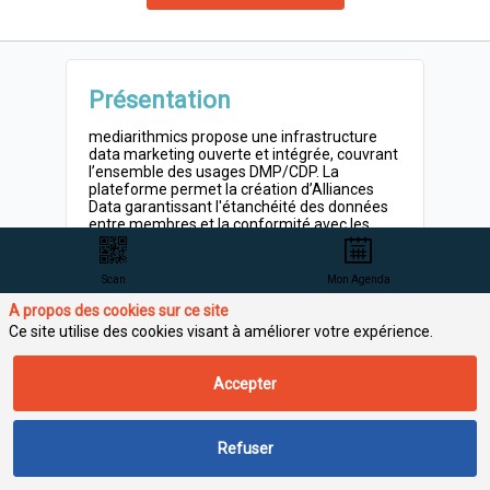
Présentation
mediarithmics propose une infrastructure
data marketing ouverte et intégrée, couvrant
l’ensemble des usages DMP/CDP. La
plateforme permet la création d’Alliances
Data garantissant l'étanchéité des données
entre membres et la conformité avec les
règlementations en vigueur.
La technologie permet de collecter
l'ensemble des données on/offline clients et
Scan
Mon Agenda
prospects sans compression pour segmenter
A propos des cookies sur ce site
et orchestrer en temps réel des campagnes
multicanales. Nos clients peuvent ajouter
Ce site utilise des cookies visant à améliorer votre expérience.
leurs algorithmes pour personnaliser les
points névralgiques de la plateforme (cas
d'usage marketing 360°/monétisation).
Accepter
Activités principales
Refuser
Editeur de logiciel