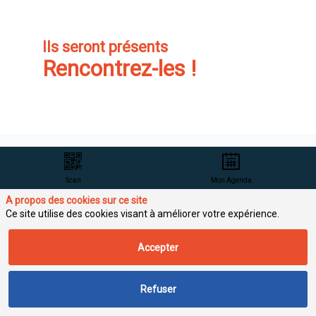
Ils seront présents
Rencontrez-les !
Scan
Mon Agenda
Conditions générales de participation
A propos des cookies sur ce site
Ce site utilise des cookies visant à améliorer votre expérience.
Accepter
Avec 660 sociétés
Média
adhérentes, soit plus
de 110 000
Refuser
professionnels
actifs, l’EBG