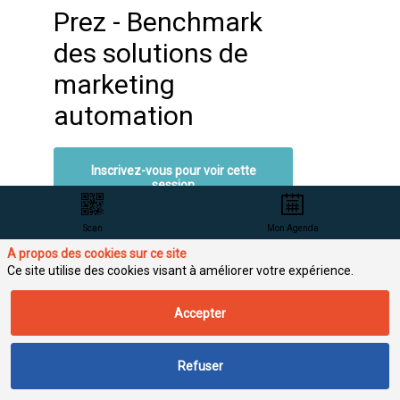
Prez - Benchmark
Déja inscrit ?
Connectez-vous po
des solutions de
personnaliser votr
experience !
marketing
Connectez-vous
automation
Inscrivez-vous pour voir cette
session
Scan
Mon Agenda
A propos des cookies sur ce site
Ce site utilise des cookies visant à améliorer votre expérience.
Avec les interventions de
Accepter
Refuser