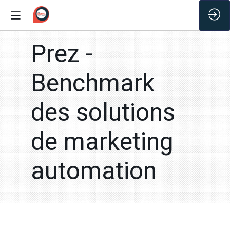
/*
Prez -
Benchmark
des solutions
de marketing
automation
Vous devez être insc
et connecté pour
accéder à cette
fonctionnalité
Inscrivez-vous