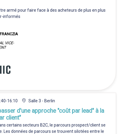
être armé pour faire face à des acheteurs de plus en plus
er-informés
FRANCZIA
L VICE-
ENT
:40
-
16:10
Salle 3 - Berlin
 passer d'une approche "coût par lead" à la
ar client"
s certains secteurs B2C, le parcours prospect/client se
ine. Les données de parcours se trouvent silotées entre le