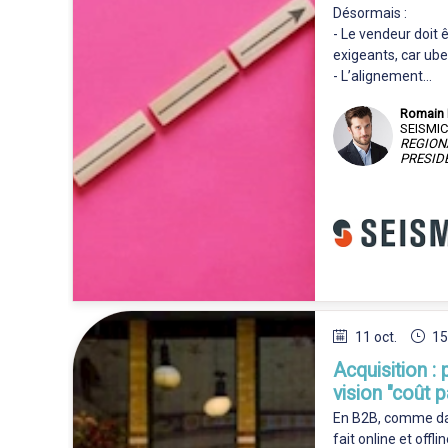
Désormais :
- Le vendeur doit 
exigeants, car ub
- L’alignement...
Romain
RF
SEISMIC
REGIONA
PRESID
11 oct.
15
Acquisition :
vision "coût p
En B2B, comme dan
fait online et offl