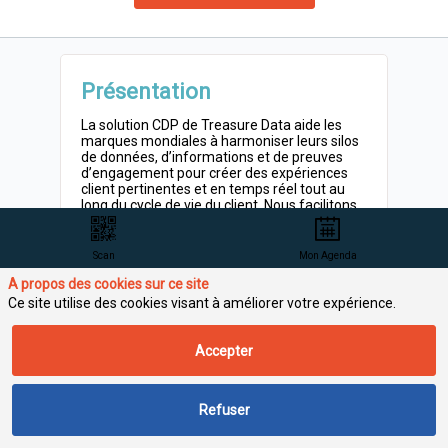
Présentation
La solution CDP de Treasure Data aide les
marques mondiales à harmoniser leurs silos
de données, d’informations et de preuves
d’engagement pour créer des expériences
client pertinentes et en temps réel tout au
long du cycle de vie du client. Nous facilitons
la connaissance vos clients, la
personnalisation des messages à grande
échelle, le développement de votre
Scan
Mon Agenda
entreprise tout en répondant aux exigences
A propos des cookies sur ce site
de confidentialité et de sécurité des données.
Ce site utilise des cookies visant à améliorer votre expérience.
Activités principales
Accepter
Editeur de logiciel
Refuser
Problématiques adressées
Data Marketing (CDP, DMP)