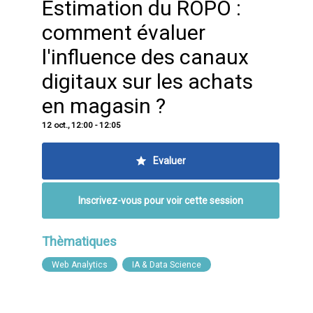
Estimation du ROPO :
comment évaluer
l'influence des canaux
digitaux sur les achats
en magasin ?
12 oct.
,
12:00
-
12:05
Evaluer
Inscrivez-vous pour voir cette session
Thèmatiques
Web Analytics
IA & Data Science