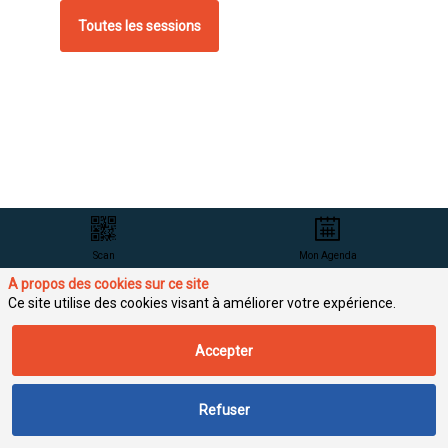
Toutes les sessions
Scan
Mon Agenda
Q
A propos des cookies sur ce site
d
Ce site utilise des cookies visant à améliorer votre expérience.
Accepter
o
P
p
Refuser
r
a